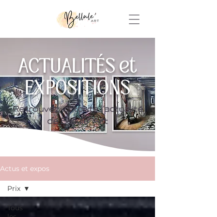
ACTUALITÉS et
EXPOSITIONS
Retrouvez ici toute l'actualité
de Bellule' Art
Actus et expos
Prix
Tous
les