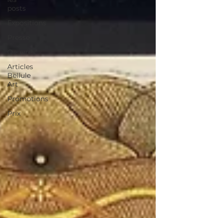
posts
Expositions
Presse
Oeuvres
Articles
Bellule
Art
Promotions
Prix