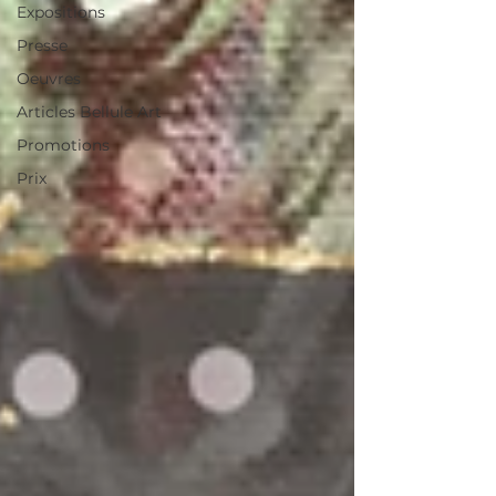
Expositions
Presse
Oeuvres
Articles Bellule Art
Promotions
Prix