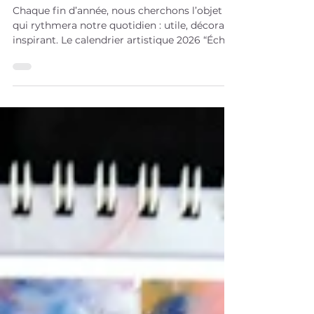
avec Bellule Art
Chaque fin d’année, nous cherchons l’objet
qui rythmera notre quotidien : utile, décoratif,
inspirant. Le calendrier artistique 2026 “Échos
Organiques” a été pensé pour réunir ces trois
dimensions. 12 mois, 12 tableaux, 12
invitations à ralentir et ressentir. Ce
calendrier est bien plus qu’un outil pratique :
c’est une parenthèse poétique et
émotionnelle , une manière de laisser entrer
l’art, la nature et la sensibilité au cœur de
votre cocon. 2 formats disponibles : A3 - 35