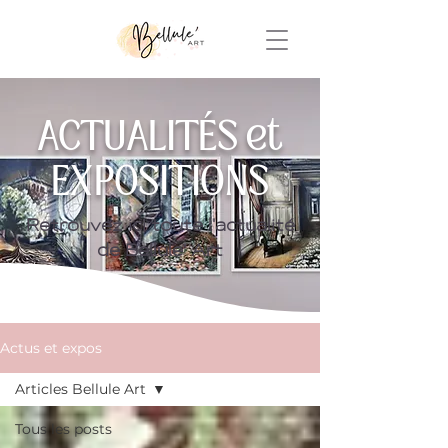
ACTUALITÉS et
EXPOSITIONS
Retrouvez ici toute l'actualité
de Bellule' Art
Actus et expos
Articles Bellule Art
Tous les posts