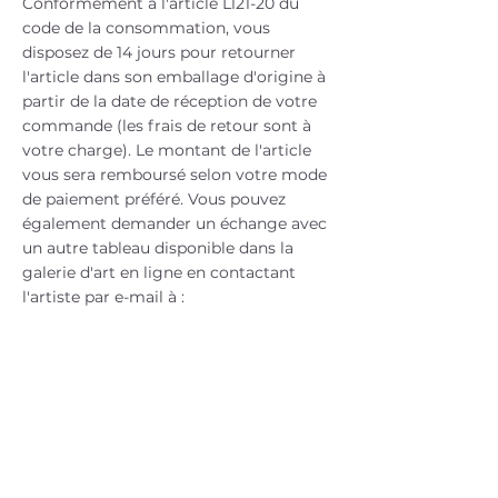
Conformément à l'article L121-20 du
code de la consommation, vous
disposez de 14 jours pour retourner
l'article dans son emballage d'origine à
partir de la date de réception de votre
commande (les frais de retour sont à
votre charge). Le montant de l'article
vous sera remboursé selon votre mode
de paiement préféré. Vous pouvez
également demander un échange avec
un autre tableau disponible dans la
galerie d'art en ligne en contactant
l'artiste par e-mail à :
belluleart@gmail.com
Le retour doit être effectué à l' adresse:
Bellule Art, Hameau la Boissière, 30170
Pompignan, FRANCE
Originaux
Portraits