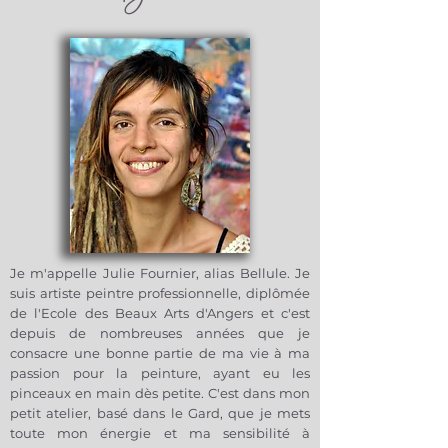
d’identité au cœur de la jungle.
Le plus grand soin est accordé à
Les couleurs chaudes, alliées à des
l'emballage des oeuvres.
teintes naturelles, créent une
Les éventuels frais de douane
atmosphère vibrante, où la lumière
pour le Canada, la Suisse et les
se mêle à l’obscurité. Cette
USA sont à la charge de
interaction entre ombre et lumière
l'acheteur
évoque la dualité de l’existence,
symbolisant à la fois la beauté et la
complexité de la nature.Cette
oeuvre évoque le passage du temps,
un retour aux racines.
"Totem II" devient ainsi un reflet de
notre quête de connexion à la
nature et à nous-mêmes. Cette
œuvre est un appel à l'introspection,
Je m'appelle Julie Fournier, alias Bellule. Je
une plongée vers nos propres
suis artiste peintre professionnelle, diplômée
racines. Les éléments naturels, loin
de l'Ecole des Beaux Arts d'Angers et c'est
d'être de simples ornements, nous
depuis de nombreuses années que je
invitent à nous reconnecter à ce qui
consacre une bonne partie de ma vie à ma
nous entoure et à explorer notre
passion pour la peinture, ayant eu les
propre jungle intérieure.
pinceaux en main dès petite. C'est dans mon
petit atelier, basé dans le Gard, que je mets
toute mon énergie et ma sensibilité à