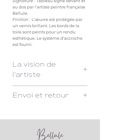
Signature :
Tableau signé devant et
au dos par l'artiste peintre française
Bellule.
Finition :
L’œuvre est protégée par
un vernis brillant. Les bords de la
toile sont peints pour un rendu
esthétique. Le système d'accroche
est fourni.
La vision de
l'artiste
LES DESSOUS DE L'OEUVRE
"Totem II"
est une œuvre réalisée à
Envoi et retour
l’acrylique et à la bombe sur toile de
lin, qui nous plonge dans un univers
Délais de livraison : 1 à 7 jours,
mystique, presque onirique. À
un numéro de suivi vous sera
travers le motif du totem indien,
communiqué.
cette pièce évoque la connexion
Retours possibles sous un délais
Bellule
profonde avec la nature, une
de 2 semaines, à la charge de
dimension de spiritualité et
l'acheteur.