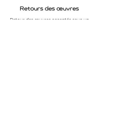
Retours des œuvres
Retour des œuvres acceptés sous un
délais de 2 semaines.
Livraison gratuite
Livraison gratuite en France
métropolitaine.
Protection et emballage des œuvres
réalisés avec soin.
Suivez-moi