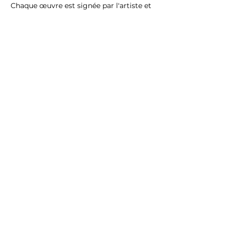
Chaque œuvre est signée par l'artiste et
livrée avec son certificat d'authenticité
Retours des œuvres
Retour des œuvres acceptés sous un
délais de 2 semaines.
Livraison gratuite
Livraison gratuite en France
métropolitaine.
Protection et emballage des œuvres
réalisés avec soin.