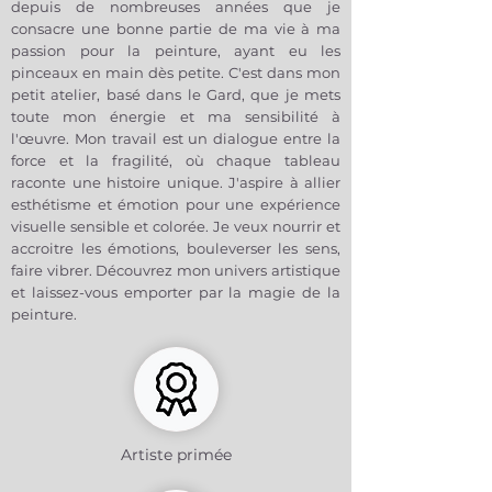
marche à suivre. N’hésitez pas à
depuis de nombreuses années que je
encres offrent une résistance
œuvres.
m’en faire la demande, je serai ravie
consacre une bonne partie de ma vie à ma
exceptionnelle à la lumière, aux UV
🌍 5. Une matière respectueuse et
de vous accompagner dans cette
passion pour la peinture, ayant eu les
et au temps. Le rendu des couleurs
écoresponsable
démarche.
est profond, précis et durable,
pinceaux en main dès petite. C'est dans mon
Naturelle et durable, la toile en
assurant que vos œuvres conservent
petit atelier, basé dans le Gard, que je mets
coton est un choix écologique qui
leur éclat pendant des décennies.
toute mon énergie et ma sensibilité à
respecte les standards de l’art tout
🌍 5. Un papier écoresponsable
l'œuvre. Mon travail est un dialogue entre la
en répondant aux attentes des
Fabriqué par Hahnemühle, une
force et la fragilité, où chaque tableau
amateurs soucieux de
marque reconnue pour son
raconte une histoire unique. J'aspire à allier
l’environnement.
engagement en faveur de
esthétisme et émotion pour une expérience
📏 6. Pas de marge blanche
l’environnement, ce papier allie
visuelle sensible et colorée. Je veux nourrir et
tournante : des bords entièrement
excellence et respect de la planète.
accroitre les émotions, bouleverser les sens,
imprimés
📏 6. Une marge tournante blanche
Contrairement aux tirages papier,
faire vibrer. Découvrez mon univers artistique
incluse
les impressions sur toile n’incluent
et laissez-vous emporter par la magie de la
Chaque tirage Fine Art est
pas de marge blanche tournante. Si
peinture.
accompagné d’une marge blanche
vous choisissez de monter la toile
tournante de 2 à 4 cm (en fonction
vous-même, les bords seront remplis
du format), permettant d’encadrer
pour un effet esthétique.
l’œuvre sans empiéter sur l’image
elle-même. Cette marge met en
TOILE AVEC CHÂSSIS:
valeur la composition et facilite le
Toile canvas Beaux Art polycoton
montage tout en protégeant les
Artiste primée
imprimée avec des encres
bords du tirage.
pigmentaires, sans solvant ni