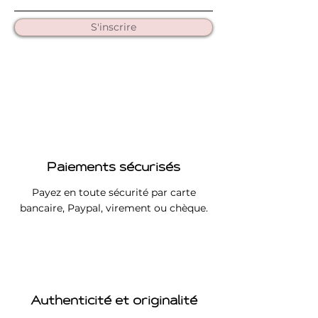
solution l'image de face sera un peu
coupée).
S'inscrire
Chaque tirage est livré avec un
crochet de fixation, vous permettant
d’accrocher directement votre
œuvre.
Paiements sécurisés
Payez en toute sécurité par carte
bancaire, Paypal, virement ou chèque.
Authenticité et originalité