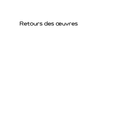
Retours des œuvres
Retour des œuvres acceptés sous un
délais de 2 semaines.
Livraison gratuite
Livraison gratuite en France
métropolitaine.
Protection et emballage des œuvres
réalisés avec soin.
Suivez-moi