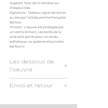
Support:
Toile de lin tendue sur
châssis à clés
Signature :
Tableau signé devant et
au dos par l'artiste peintre française
Bellule.
Finition :
L’œuvre est protégée par
un vernis brillant. Les bords de la
toile sont peints pour un rendu
esthétique. Le système d'accroche
est fourni.
Les dessous de
l'oeuvre
"Espérance"
, signé
Bellule
, est un
tableau femme-fleur
réalisé en
Envoi et retour
technique mixte
, qui incarne la
résilience et la quête d’un
Délais de livraison : 1 à 7 jours,
renouveau à travers une fusion
un numéro de suivi vous sera
poétique entre le
portrait féminin
communiqué.
et des éléments floraux. Ce tableau