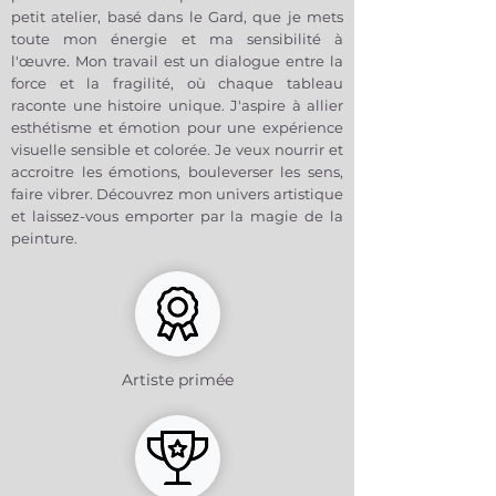
introspection profonde tout en
petit atelier, basé dans le Gard, que je mets
rendant hommage à la capacité de
toute mon énergie et ma sensibilité à
l’être humain à s’épanouir, même
l'œuvre. Mon travail est un dialogue entre la
dans l’adversité. Les fleurs, intégrées
force et la fragilité, où chaque tableau
au portrait, symbolisent la promesse
raconte une histoire unique. J'aspire à allier
d’un avenir meilleur et d’une
esthétisme et émotion pour une expérience
renaissance lumineuse
.
visuelle sensible et colorée. Je veux nourrir et
Ce
tableau en technique mixte
,
accroitre les émotions, bouleverser les sens,
mêlant
art floral contemporain
et
faire vibrer. Découvrez mon univers artistique
portrait expressif
, s’intègre
et laissez-vous emporter par la magie de la
parfaitement dans tout espace
peinture.
moderne ou artistique, apportant
une
touche de poésie et
d’émotion
. Avec
"Espérance"
,
Bellule
démontre une fois de plus
son habileté à capturer des états
d’âme universels tout en célébrant
la beauté de la nature et de
Artiste primée
l’humanité.
Le tableau est protégé par un vernis
brillant. Le système d'accroche est
fourni.