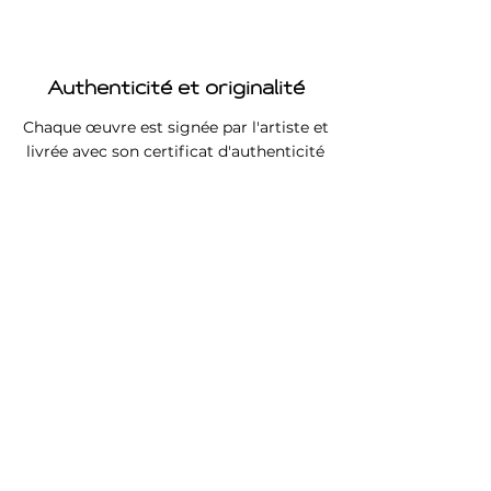
Authenticité et originalité
Chaque œuvre est signée par l'artiste et
livrée avec son certificat d'authenticité
Retours des œuvres
Retour des œuvres acceptés sous un
délais de 2 semaines.
Livraison gratuite
Livraison gratuite en France