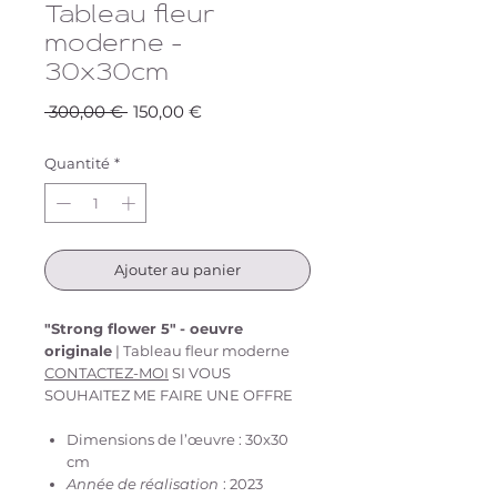
Tableau fleur
moderne -
30x30cm
Prix
Prix
 300,00 € 
150,00 €
original
promotionnel
Quantité
*
Ajouter au panier
"Strong flower 5"
- oeuvre
originale
| Tableau fleur moderne
CONTACTEZ-MOI
SI VOUS
SOUHAITEZ ME FAIRE UNE OFFRE
Dimensions de l’œuvre : 30x30
cm
Année de réalisation
: 2023