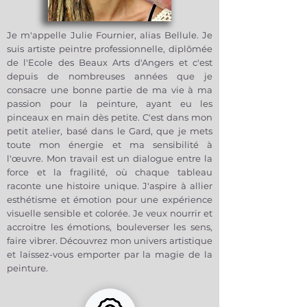
Ce tableau explore l’une des
dualités centrales de mon travail :
force et fragilité. La fleur semble à la
Je m'appelle Julie Fournier, alias Bellule. Je
fois protégée par son écrin circulaire
suis artiste peintre professionnelle, diplômée
et exposée, vulnérable. Elle tient,
de l'Ecole des Beaux Arts d'Angers et c'est
elle persiste, elle pulse.
depuis de nombreuses années que je
Le cercle agit comme un seuil, un
consacre une bonne partie de ma vie à ma
espace de concentration, presque
passion pour la peinture, ayant eu les
un cocon, où le vivant se rassemble
pinceaux en main dès petite. C'est dans mon
avant de s’ouvrir au monde.
petit atelier, basé dans le Gard, que je mets
Sur le plan émotionnel, Strong
toute mon énergie et ma sensibilité à
Flower I parle de résistance douce.
l'œuvre. Mon travail est un dialogue entre la
D’une force qui ne s’impose pas par
force et la fragilité, où chaque tableau
la rigidité, mais par la présence. Une
raconte une histoire unique. J'aspire à allier
force silencieuse, organique, qui
esthétisme et émotion pour une expérience
trouve sa stabilité dans le
visuelle sensible et colorée. Je veux nourrir et
mouvement et l’équilibre intérieur.
accroitre les émotions, bouleverser les sens,
faire vibrer. Découvrez mon univers artistique
Un vernis brillant est appliqué sur le
et laissez-vous emporter par la magie de la
toile. Les bords du tableau sont
peinture.
peints pour un rendu esthétique.
Système d'accroche fourni.