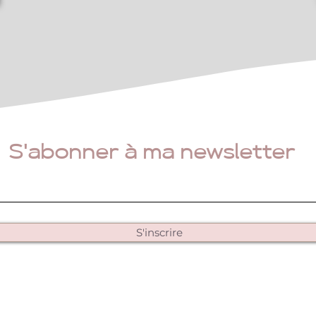
s que les côtés de la toile soient noirs, blancs
(pour cette dernière solution l'image de face sera
ochet de fixation, vous permettant d’accrocher
S'abonner à ma newsletter
S'inscrire