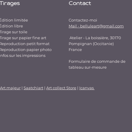
Tirages
Contact
Édition limitée
Contactez-moi
Édition libre
Mail - belluleart@gmail.com
Tirage sur toile
Tirage sur papier fine art
Atelier - La boissière, 30170
Reproduction petit format
Pompignan (Occitanie)
Reproduction papier photo
France
Infos sur les impressions
Formulaire de commande de
tableau sur-mesure
Art majeur
|
Saatchiart
|
Art collect Store
|
Icanvas