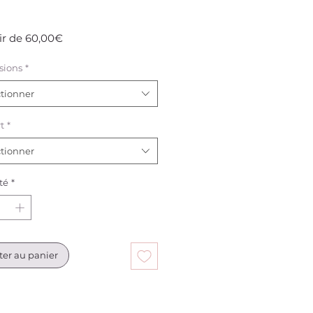
Prix
ir de
60,00€
promotionnel
sions
*
ctionner
t
*
ctionner
té
*
ter au panier