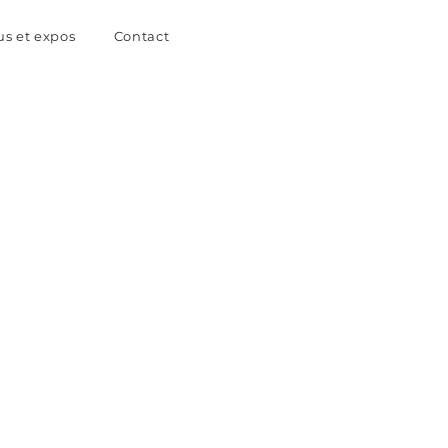
us et expos
Contact