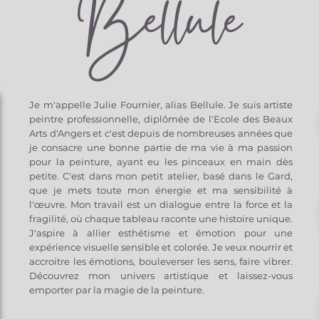
Bellule
votre toile
en rouleau sur un châssis? Je peux
une résistance exceptionnelle à la lumière, aux UV
es.
. N’hésitez pas à m’en faire la demande, je serai
 est profond, précis et durable, assurant que vos
 écoresponsable
cette démarche.
ant des décennies.
oton est un choix écologique qui respecte les
ant aux attentes des amateurs soucieux de
arque reconnue pour son engagement en faveur
 excellence et respect de la planète.
nte : des bords entièrement imprimés
 incluse
les impressions sur toile n’incluent pas de marge
pagné d’une marge blanche tournante de 2 à 4
Je m'appelle Julie Fournier, alias Bellule. Je suis artiste
sez de monter la toile vous-même, les bords
ttant d’encadrer l’œuvre sans empiéter sur
peintre professionnelle, diplômée de l'Ecole des Beaux
ique.
 en valeur la composition et facilite le
Arts d'Angers et c'est depuis de nombreuses années que
rds du tirage.
je consacre une bonne partie de ma vie à ma passion
imprimée avec des encres pigmentaires, sans
pour la peinture, ayant eu les pinceaux en main dès
petite. C'est dans mon petit atelier, basé dans le Gard,
ans grain visible, tout en reproduisant une large
que je mets toute mon énergie et ma sensibilité à
Ce rendu est bien supérieur aux tirages
l'œuvre. Mon travail est un dialogue entre la force et la
riches et précises qui subliment chaque détail.
fragilité, où chaque tableau raconte une histoire unique.
J'aspire à allier esthétisme et émotion pour une
 la toile sélectionnée est résistante à l’eau, à
expérience visuelle sensible et colorée. Je veux nourrir et
accroitre les émotions, bouleverser les sens, faire vibrer.
Découvrez mon univers artistique et laissez-vous
e sur un châssis en bois durable de 2 cm
emporter par la magie de la peinture.
ses permettent de retendre facilement la toile
e au fil du temps.