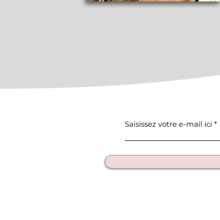
Merci de m'indiquer si vous voule
ou dans la continuité de l'image
un peu coupée).
Chaque tirage est livré avec un cr
directement votre œuvre.
Saisissez votre e-mail ici