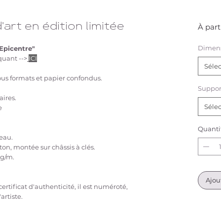
'art en édition limitée
À part
Dimen
"Epicentre"
quant -->
ICI
Séle
ous formats et papier confondus.
Suppor
ires.
Séle
e
Quanti
eau.
on, montée sur châssis à clés.
0g/m.
Ajou
rtificat d'authenticité, il est numéroté,
artiste.