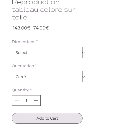
Reproduction
tableau coloré sur
toile
Regular
Sale
 148,00€ 
74,00€
Price
Price
Dimensions
*
Orientation
*
Quantity
*
Add to Cart