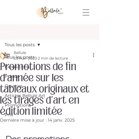
Post
Tous les posts
Bellule
Tous les posts
23 nov. 2023
2 min de lecture
Promotions de fin
Expositions
d'année sur les
Presse
tableaux originaux et
Oeuvres
Articles Bellule Art
les tirages d'art en
Promotions
édition limitée
Prix
Dernière mise à jour :
14 janv. 2025