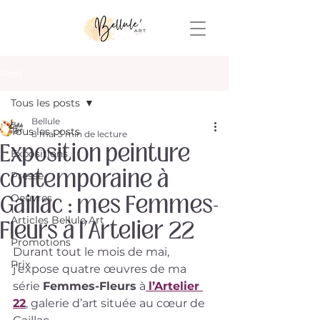
Post
Tous les posts
Bellule
Tous les posts
8 mai
3 min de lecture
Exposition peinture
Expositions
contemporaine à
Presse
Gaillac : mes Femmes-
Oeuvres
Articles Bellule Art
Fleurs à l’Artelier 22
Promotions
Durant tout le mois de mai, 
Prix
j’expose quatre œuvres de ma 
série 
Femmes-Fleurs
 à
l’Artelier 
22
, galerie d’art située au cœur de 