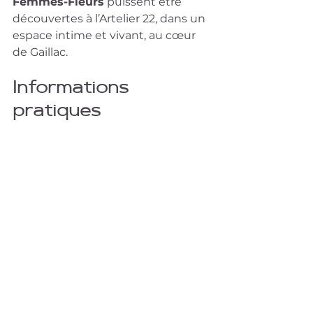
Femmes-Fleurs
 puissent être 
découvertes à l’Artelier 22, dans un 
espace intime et vivant, au cœur 
de Gaillac.
Informations 
pratiques
Exposition :
 tout le mois de mai
Lieu :
 L’Artelier 22
Adresse :
 58 place du Griffoul, 
81600 Gaillac
Œuvres présentées :
 Espérance, 
Romy, Gaze n’ Petals, Spleen
Artiste :
 Bellule
Découvrir mes 
tableaux disponibles
Si une œuvre vous touche 