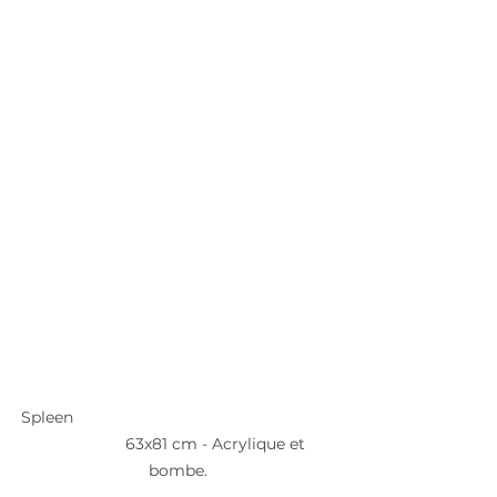
Spleen                                                           
                  63x81 cm - Acrylique et 
bombe.