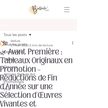
Post
Tous les posts
Bellule
Tous les posts
27 nov. 2025
3 min de lecture
🌿 Avant Première :
Expositions
Tableaux Originaux en
Presse
Promotion –
Oeuvres
Articles Bellule Art
Réductions de Fin
Promotions
d’Année sur une
Prix
Sélection d’Œuvres
Vivantes et